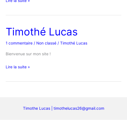
Lire la suite »
Timothé Lucas
Timothé
Lucas
1 commentaire
/
Non classé
/
Timothé Lucas
Bienvenue sur mon site !
Lire la suite »
Timothe Lucas | timothelucas26@gmail.com