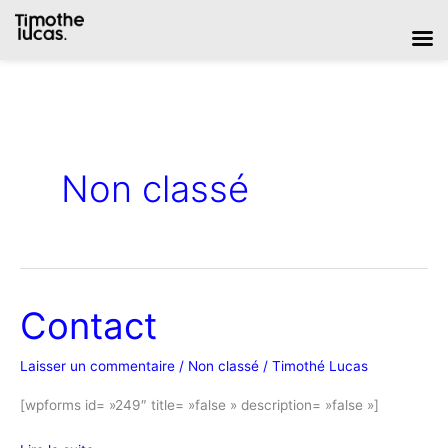
Aller
au
contenu
Non classé
Contact
Contact
Laisser un commentaire
/
Non classé
/
Timothé Lucas
[wpforms id= »249″ title= »false » description= »false »]